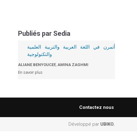
e
d
Publiés par Sedia
e
أتمرن في اللغة العربية والتربية العلمية
r
والتكنولوجية
e
ALIANE BENYOUCEF, AMINA ZAGHMI
En savoir plus
c
h
e
Contactez nous
r
Développé par
UBIKO.
c