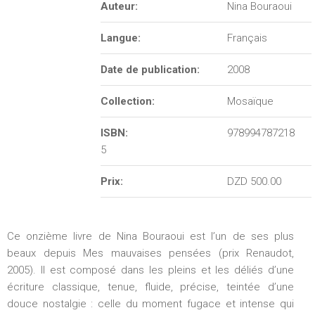
Auteur:
Nina Bouraoui
e
Langue:
Français
d
Date de publication:
2008
e
Collection:
Mosaïque
r
ISBN:
978994787218
e
5
c
Prix:
DZD 500.00
h
Ce onzième livre de Nina Bouraoui est l’un de ses plus
e
beaux depuis Mes mauvaises pensées (prix Renaudot,
r
2005). Il est composé dans les pleins et les déliés d’une
écriture classique, tenue, fluide, précise, teintée d’une
c
douce nostalgie : celle du moment fugace et intense qui