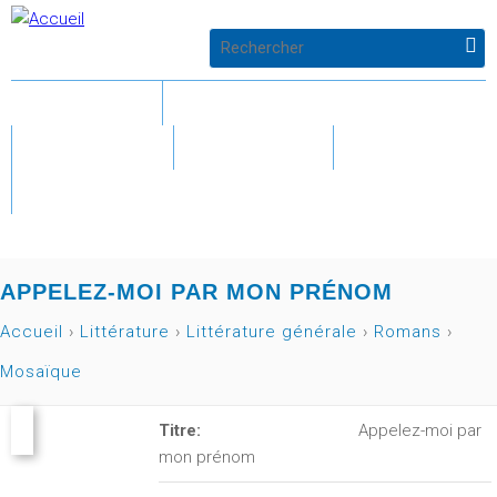
Jump to navigation
F
ACCUEIL
LITTÉRATURE
o
PARASCO
AUTEURS
GALERIE
r
CONTACT
m
u
APPELEZ-MOI PAR MON PRÉNOM
l
Accueil
›
Littérature
›
Littérature générale
›
Romans
›
Vous
Mosaïque
a
êtes
i
Titre:
Appelez-moi par
ici
mon prénom
r