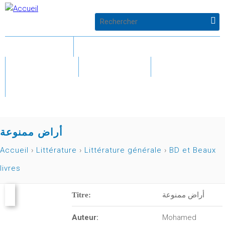
Jump to navigation
F
ACCUEIL
LITTÉRATURE
o
PARASCO
AUTEURS
GALERIE
r
CONTACT
m
u
أراض ممنوعة
l
Accueil
›
Littérature
›
Littérature générale
›
BD et Beaux
Vous
livres
a
êtes
i
Titre:
أراض ممنوعة
ici
r
Auteur:
Mohamed