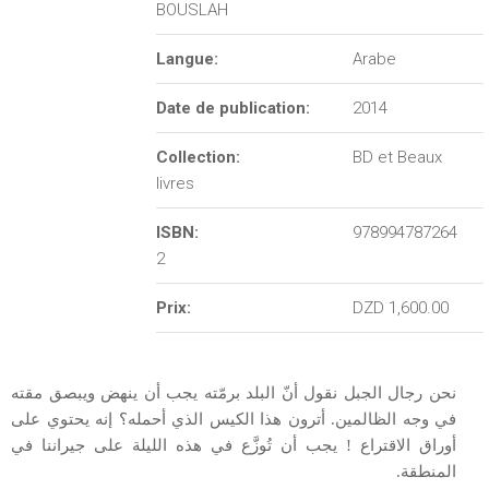
BOUSLAH
e
Langue:
Arabe
d
Date de publication:
2014
e
Collection:
BD et Beaux
r
livres
e
ISBN:
978994787264
2
c
Prix:
DZD 1,600.00
h
e
نحن رجال الجبل نقول أنّ البلد برمّته يجب أن ينهض ويبصق مقته
r
في وجه الظالمين. أترون هذا الكيس الذي أحمله؟ إنه يحتوي على
أوراق الاقتراع ! يجب أن تُوزَّع في هذه الليلة على جيراننا في
c
المنطقة.