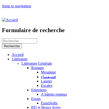
Jump to navigation
Formulaire de recherche
Accueil
Littérature
Littérature Générale
Romans
Mosaïque
فسيفساء
Laurier
Escales
Entretiens
A bâtons rompus
Essais
EssaiSedia
BD et Beaux livres