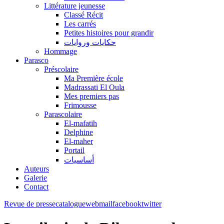
Littérature jeunesse
Classé Récit
Les carrés
Petites histoires pour grandir
حكايات وروايات
Hommage
Parasco
Préscolaire
Ma Première école
Madrassati El Oula
Mes premiers pas
Frimousse
Parascolaire
El-mafatih
Delphine
El-maher
Portail
أساسيات
Auteurs
Galerie
Contact
Revue de presse
catalogue
webmail
facebook
twitter