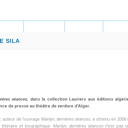
Jump to navigation
RASCO
AUTEURS
GALERIE
CONT
E SILA
nières séances,
dans la collection Lauriers aux éditions algér
nce de presse au théâtre de verdure d’Alger.
r, auteur de l’ouvrage
Marilyn
,
dernières séances
, a obtenu en 2006 l
 littéraire et biographique.
Marilyn, dernières séances
n’est pas un