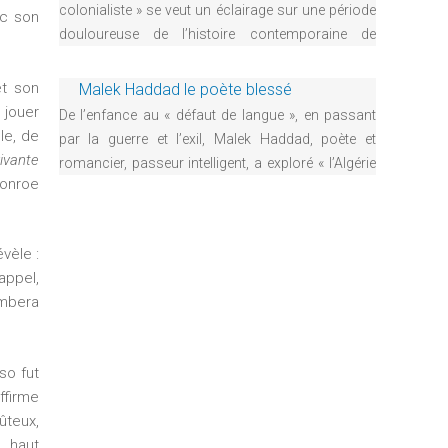
des courtisans trompeurs et des faux
colonialiste » se veut un éclairage sur une période
ec son
e
amis, des gitans, des dompteurs
douloureuse de l’histoire contemporaine de
d’animaux ainsi...
l’Algérie. La publication a également une vocation
d
de rappel sur une réalité politique et sociale, de ses
et son
Malek Haddad le poète blessé
acteurs et forces d’influence dans l’Algérie des...
 jouer
e
De l’enfance au « défaut de langue », en passant
le, de
par la guerre et l’exil, Malek Haddad, poète et
r
vivante
romancier, passeur intelligent, a exploré « l’Algérie
Monroe
malheureuse ». Il a porté les souffrances de son
e
pays, chanté la résistance de son peuple, enduré
l’exclusion et la marginalisation.
c
évèle :
Secrétaire de l...
appel,
h
ombera
e
so fut
r
affirme
ûteux,
c
, haut