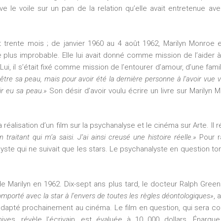
lève le voile sur un pan de la relation qu’elle avait entretenue av
 trente mois ; de janvier 1960 au 4 août 1962, Marilyn Monroe 
plus improbable. Elle lui avait donné comme mission de l’aider à
Lui, il s’était fixé comme mission de l’entourer d’amour, d’une famil
t être sa peau, mais pour avoir été la dernière personne à l’avoir vue 
oir eu sa peau.»
Son désir d’avoir voulu écrire un livre sur Marilyn 
 réalisation d’un film sur la psychanalyse et le cinéma sur Arte. Il r
traitant qui m’a saisi. J’ai ainsi creusé une histoire réelle.»
Pour r
yste qui ne suivait que les stars. Le psychanalyste en question t
e Marilyn en 1962. Dix-sept ans plus tard, le docteur Ralph Green
porté avec la star à l’envers de toutes les règles déontologiques»
, 
adapté prochainement au cinéma. Le film en question, qui sera co
ives, révèle l’écrivain, est évaluée à 10 000 dollars. Énarque