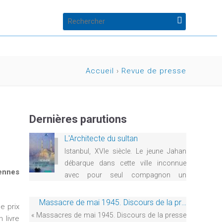
F
ACT
o
Accueil
›
Revue de presse
r
Vous
m
êtes
Dernières parutions
u
ici
L'Architecte du sultan
l
Istanbul, XVIe siècle. Le jeune Jahan
débarque dans cette ville inconnue
a
iennes
avec pour seul compagnon un
magnifique éléphant blanc qu’il est
i
chargé d’offrir au sultan Soliman le
Massacre de mai 1945. Discours de la presse colonialiste
e prix
r
Magnifique. En chemin, il rencontrera
« Massacres de mai 1945. Discours de la presse
 livre